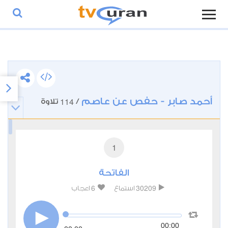
أحمد صابر - حفص عن عاصم
114
/
تلاوة
1
الفاتحة
6
30209
استماع
اعجاب
00:00