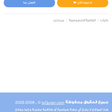
0
5460
استماع
اعجاب
ادعمنا الآن ❤️
اتصل بنا
بانرات
اتفاقية الخصوصية
من نحن
00:00
00:00
6
الأنعام
0
5174
استماع
اعجاب
00:00
00:00
© ـ 2008-2026
tvQuran.com
جميع الحقوق محفوظة
7
هذا الموقع لا يتبع أي جهة سياسية أو طائفية معينة و إنما موقع