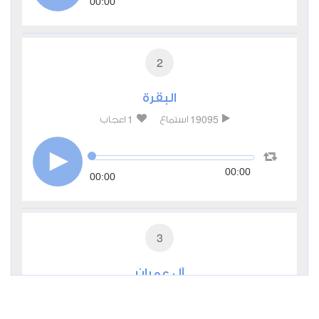
00:00
2
البقرة
1
19095
استماع
اعجاب
00:00
00:00
3
آل عمران
0
7627
استماع
اعجاب