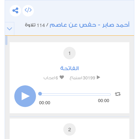
أحمد صابر - حفص عن عاصم
114
/
تلاوة
1
الفاتحة
6
30199
استماع
اعجاب
00:00
00:00
2