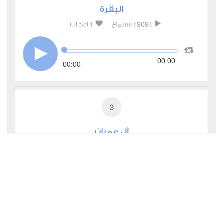
البقرة
1
19091
استماع
اعجاب
00:00
00:00
3
آل عمران
0
7626
استماع
اعجاب
00:00
00:00