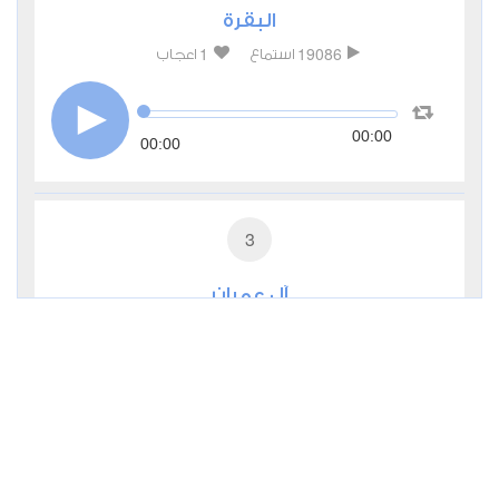
البقرة
1
19086
استماع
اعجاب
00:00
00:00
3
آل عمران
0
7625
استماع
اعجاب
00:00
00:00