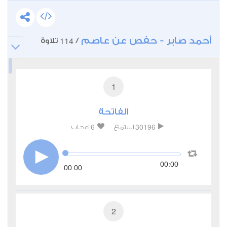
أحمد صابر - حفص عن عاصم
114
/
تلاوة
1
الفاتحة
6
30196
استماع
اعجاب
00:00
00:00
2