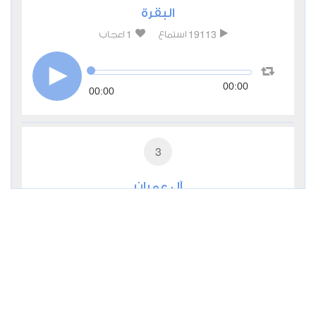
البقرة
1
19113
استماع
اعجاب
00:00
00:00
3
آل عمران
0
7629
استماع
اعجاب
00:00
00:00