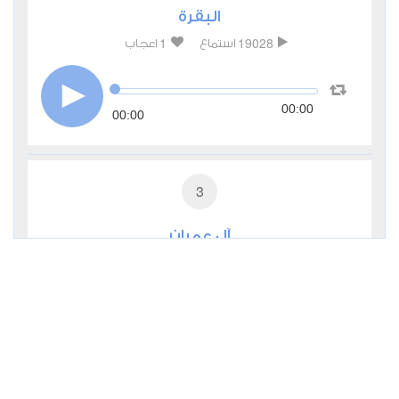
البقرة
1
19028
استماع
اعجاب
00:00
00:00
3
آل عمران
0
7621
استماع
اعجاب
00:00
00:00