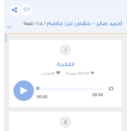
أحمد صابر - حفص عن عاصم
114
/
تلاوة
1
الفاتحة
6
30137
استماع
اعجاب
00:00
00:00
2