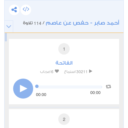
أحمد صابر - حفص عن عاصم
114
/
تلاوة
1
الفاتحة
6
30211
استماع
اعجاب
00:00
00:00
2