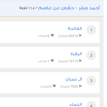
أحمد صابر - حفص عن عاصم
114
/
تلاوة
الفاتحة
1
6
30216
استماع
اعجاب
البقرة
2
1
19115
استماع
اعجاب
آل عمران
3
0
7629
استماع
اعجاب
النساء
4