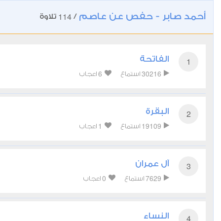
أحمد صابر - حفص عن عاصم
114
/
تلاوة
الفاتحة
1
6
30216
استماع
اعجاب
البقرة
2
1
19109
استماع
اعجاب
آل عمران
3
0
7629
استماع
اعجاب
النساء
4