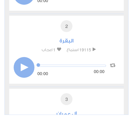
00:00
2
البقرة
1
19115
استماع
اعجاب
00:00
00:00
3
آل عمران
0
7629
استماع
اعجاب