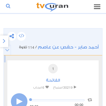
أحمد صابر - حفص عن عاصم
114
/
تلاوة
1
الفاتحة
6
30219
استماع
اعجاب
00:00