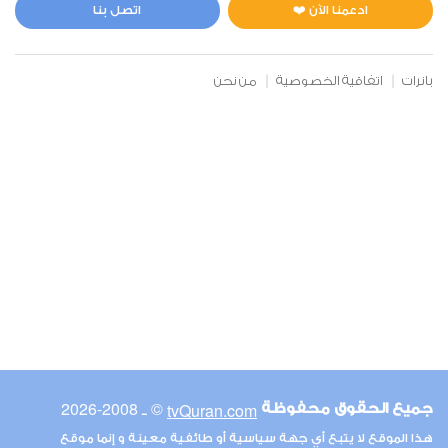
0
5468
استماع
اعجاب
ادعمنا الآن ❤️
اتصل بنا
بانرات
اتفاقية الخصوصية
من نحن
00:00
00:00
6
الأنعام
0
5184
استماع
اعجاب
00:00
00:00
© ـ 2008-2026
tvQuran.com
جميع الحقوق محفوظة
7
هذا الموقع لا يتبع أي جهة سياسية أو طائفية معينة و إنما موقع