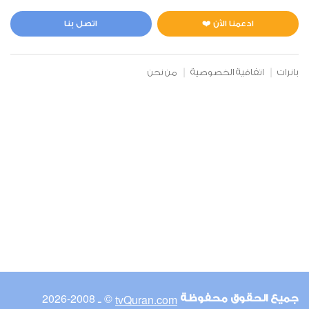
المائدة
1
5706
استماع
اعجاب
ادعمنا الآن ❤️
اتصل بنا
بانرات
اتفاقية الخصوصية
من نحن
00:00
00:00
6
الأنعام
1
6364
استماع
اعجاب
00:00
00:00
© ـ 2008-2026
tvQuran.com
جميع الحقوق محفوظة
7