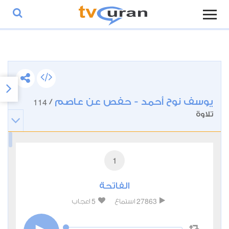
يوسف نوح أحمد - حفص عن عاصم
114
/
تلاوة
1
الفاتحة
5
27863
استماع
اعجاب