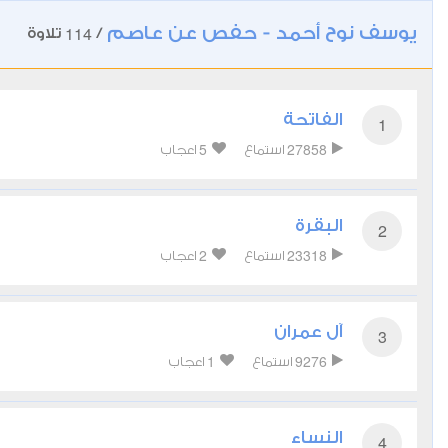
يوسف نوح أحمد - حفص عن عاصم
114
/
تلاوة
الفاتحة
1
5
27858
استماع
اعجاب
البقرة
2
2
23318
استماع
اعجاب
آل عمران
3
1
9276
استماع
اعجاب
النساء
4