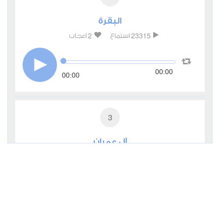
البقرة
2
23315
استماع
اعجاب
00:00
00:00
3
آل عمران
1
9269
استماع
اعجاب
00:00
00:00