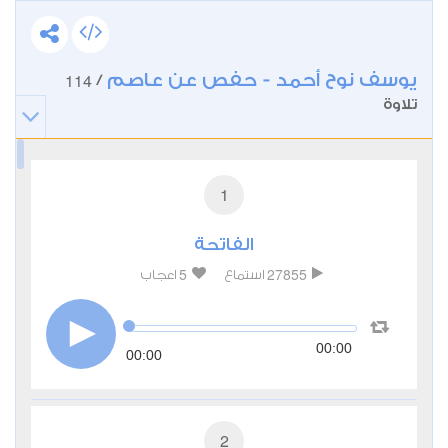
يوسف نوح أحمد - حفص عن عاصم
114
/
تلاوة
1
الفاتحة
5
27855
استماع
اعجاب
00:00
00:00
2