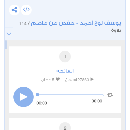
يوسف نوح أحمد - حفص عن عاصم
114
/
تلاوة
1
الفاتحة
5
27860
استماع
اعجاب
00:00
00:00
2