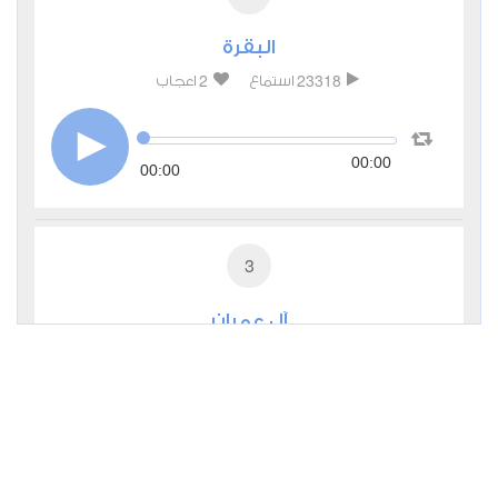
البقرة
2
23318
استماع
اعجاب
00:00
00:00
3
آل عمران
1
9276
استماع
اعجاب
00:00
00:00