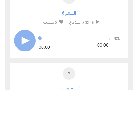
البقرة
2
23316
استماع
اعجاب
00:00
00:00
3
آل عمران
1
9273
استماع
اعجاب
00:00
00:00