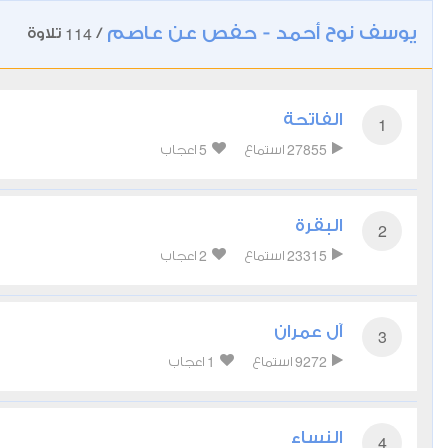
يوسف نوح أحمد - حفص عن عاصم
114
/
تلاوة
الفاتحة
1
5
27855
استماع
اعجاب
البقرة
2
2
23315
استماع
اعجاب
آل عمران
3
1
9272
استماع
اعجاب
النساء
4