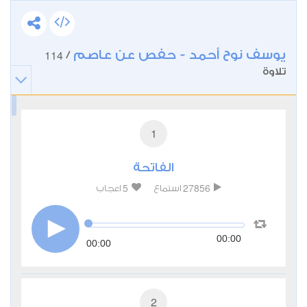
يوسف نوح أحمد - حفص عن عاصم
114
/
تلاوة
1
الفاتحة
5
27856
استماع
اعجاب
00:00
00:00
2