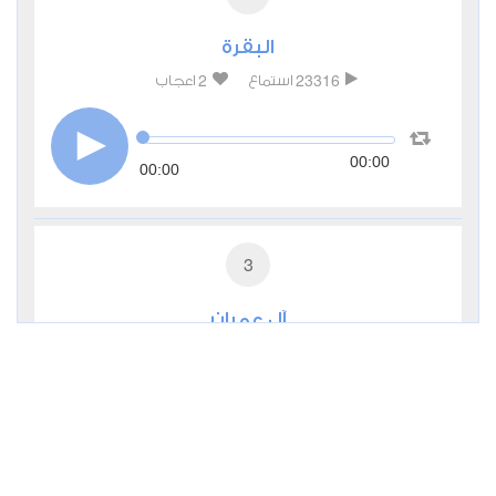
البقرة
2
23316
استماع
اعجاب
00:00
00:00
3
آل عمران
1
9273
استماع
اعجاب
00:00
00:00