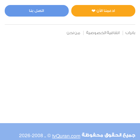
المائدة
1
5703
استماع
اعجاب
ادعمنا الآن ❤️
اتصل بنا
بانرات
اتفاقية الخصوصية
من نحن
00:00
00:00
6
الأنعام
1
6361
استماع
اعجاب
00:00
00:00
© ـ 2008-2026
tvQuran.com
جميع الحقوق محفوظة
7