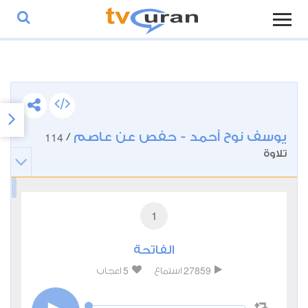
يوسف نوح أحمد - حفص عن عاصم
114
/
تلاوة
1
الفاتحة
5
27859
استماع
اعجاب