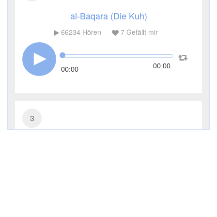
al-Baqara (Die Kuh)
66234
Hören
7
Gefällt mir
00:00
00:00
3
Āl ʿImrān (Die Sippe Imrans)
23765
Hören
2
Gefällt mir
00:00
00:00