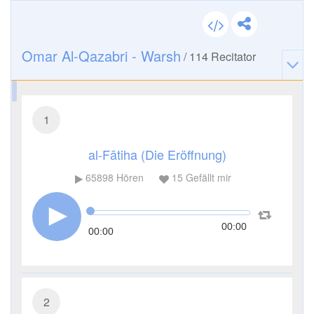
Omar Al-Qazabri - Warsh
/
114
Recitator
1
al-Fātiha (Die Eröffnung)
65898
Hören
15
Gefällt mir
00:00
00:00
2