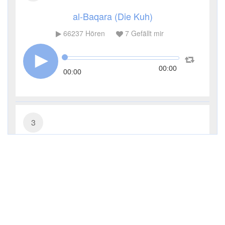
al-Baqara (Die Kuh)
66237
Hören
7
Gefällt mir
00:00
00:00
3
Āl ʿImrān (Die Sippe Imrans)
23770
Hören
2
Gefällt mir
00:00
00:00