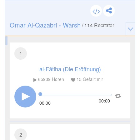
Omar Al-Qazabri - Warsh
/
114
Recitator
1
al-Fātiha (Die Eröffnung)
65939
Hören
15
Gefällt mir
00:00
00:00
2