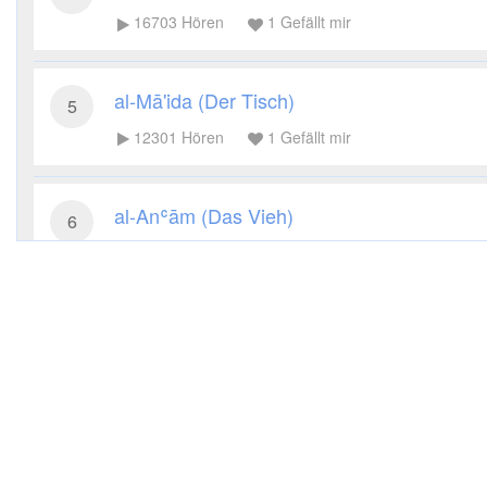
16703
Hören
1
Gefällt mir
al-Mā'ida (Der Tisch)
5
12301
Hören
1
Gefällt mir
al-Anʿām (Das Vieh)
6
10953
Hören
1
Gefällt mir
al-Aʿrāf (Die Höhen)
7
8677
Hören
1
Gefällt mir
al-Anfāl (Die Beute)
8
7358
Hören
1
Gefällt mir