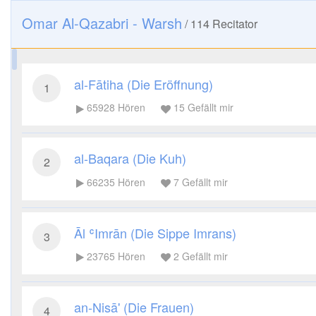
Omar Al-Qazabri - Warsh
/
114
Recitator
al-Fātiha (Die Eröffnung)
1
65928
Hören
15
Gefällt mir
al-Baqara (Die Kuh)
2
66235
Hören
7
Gefällt mir
Āl ʿImrān (Die Sippe Imrans)
3
23765
Hören
2
Gefällt mir
an-Nisā' (Die Frauen)
4