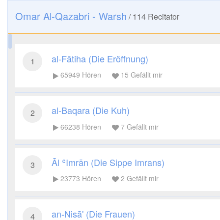
Omar Al-Qazabri - Warsh
/
114
Recitator
al-Fātiha (Die Eröffnung)
1
65949
Hören
15
Gefällt mir
al-Baqara (Die Kuh)
2
66238
Hören
7
Gefällt mir
Āl ʿImrān (Die Sippe Imrans)
3
23773
Hören
2
Gefällt mir
an-Nisā' (Die Frauen)
4