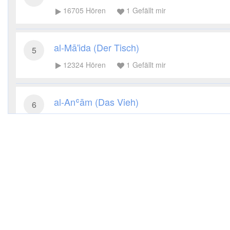
16705
Hören
1
Gefällt mir
al-Mā'ida (Der Tisch)
5
12324
Hören
1
Gefällt mir
al-Anʿām (Das Vieh)
6
10960
Hören
1
Gefällt mir
al-Aʿrāf (Die Höhen)
7
8695
Hören
1
Gefällt mir
al-Anfāl (Die Beute)
8
7364
Hören
1
Gefällt mir