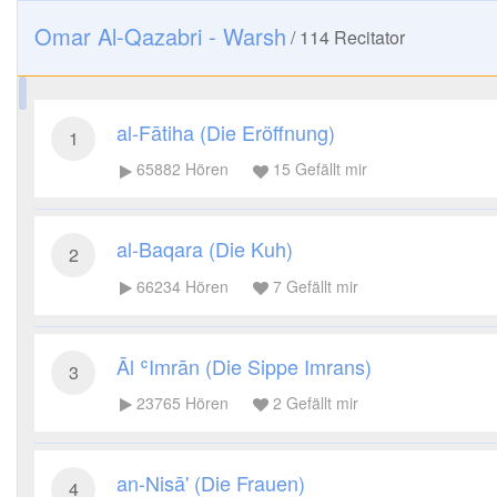
Omar Al-Qazabri - Warsh
/
114
Recitator
al-Fātiha (Die Eröffnung)
1
65882
Hören
15
Gefällt mir
al-Baqara (Die Kuh)
2
66234
Hören
7
Gefällt mir
Āl ʿImrān (Die Sippe Imrans)
3
23765
Hören
2
Gefällt mir
an-Nisā' (Die Frauen)
4