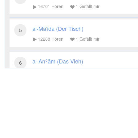
16701
Hören
1
Gefällt mir
al-Mā'ida (Der Tisch)
5
12268
Hören
1
Gefällt mir
al-Anʿām (Das Vieh)
6
10948
Hören
1
Gefällt mir
al-Aʿrāf (Die Höhen)
7
8645
Hören
1
Gefällt mir
al-Anfāl (Die Beute)
8
7358
Hören
1
Gefällt mir