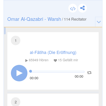
Omar Al-Qazabri - Warsh
/
114
Recitator
1
al-Fātiha (Die Eröffnung)
65949
Hören
15
Gefällt mir
00:00
00:00
2