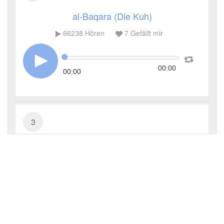
al-Baqara (Die Kuh)
66238
Hören
7
Gefällt mir
00:00
00:00
3
Āl ʿImrān (Die Sippe Imrans)
23773
Hören
2
Gefällt mir
00:00
00:00