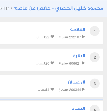
محمود خليل الحصري - حفص عن عاصم
114
/
تل
الفاتحة
1
22
292107
استماع
اعجاب
البقرة
2
20
606621
استماع
اعجاب
آل عمران
3
4
200344
استماع
اعجاب
النساء
4