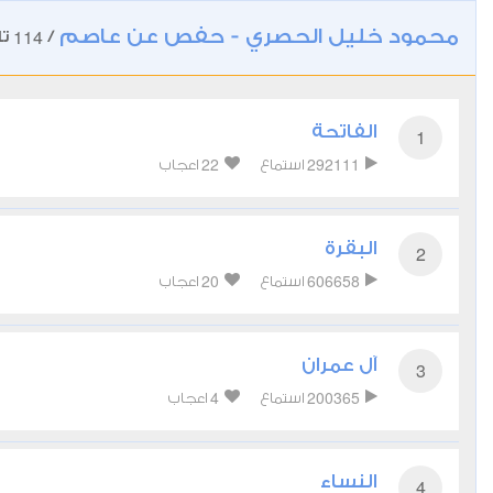
محمود خليل الحصري - حفص عن عاصم
114
/
تل
الفاتحة
1
22
292111
استماع
اعجاب
البقرة
2
20
606658
استماع
اعجاب
آل عمران
3
4
200365
استماع
اعجاب
النساء
4