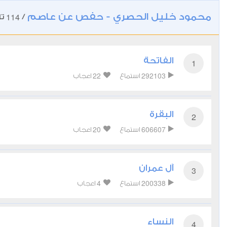
محمود خليل الحصري - حفص عن عاصم
114
/
تل
الفاتحة
1
22
292103
استماع
اعجاب
البقرة
2
20
606607
استماع
اعجاب
آل عمران
3
4
200338
استماع
اعجاب
النساء
4