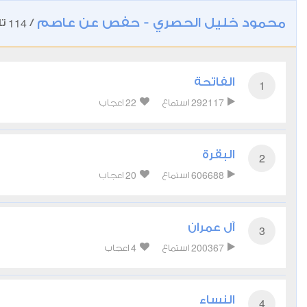
محمود خليل الحصري - حفص عن عاصم
114
/
تل
الفاتحة
1
22
292117
استماع
اعجاب
البقرة
2
20
606688
استماع
اعجاب
آل عمران
3
4
200367
استماع
اعجاب
النساء
4