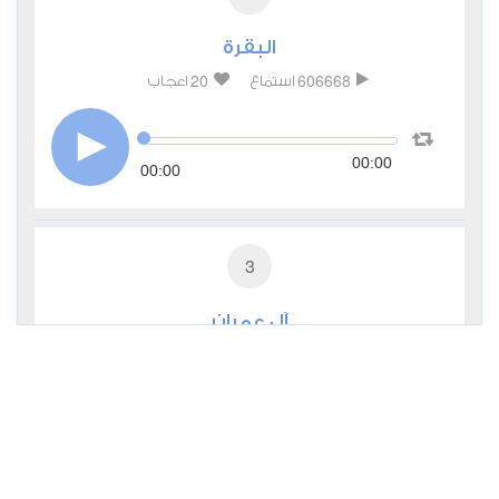
البقرة
20
606668
استماع
اعجاب
00:00
00:00
3
آل عمران
4
200365
استماع
اعجاب
00:00
00:00