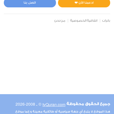
0
7093
استماع
اعجاب
ادعمنا الآن ❤️
اتصل بنا
بانرات
اتفاقية الخصوصية
من نحن
00:00
00:00
6
الأنعام
0
9499
استماع
اعجاب
00:00
00:00
© ـ 2008-2026
tvQuran.com
جميع الحقوق محفوظة
7
هذا الموقع لا يتبع أي جهة سياسية أو طائفية معينة و إنما موقع