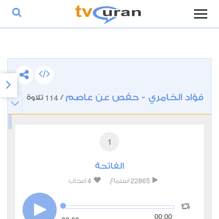
فؤاد الخامري - حفص عن عاصم
114
/
تلاوة
1
الفاتحة
4
22865
استماع
اعجاب
00:00