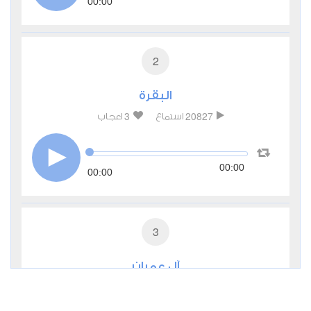
00:00
2
البقرة
3
20827
استماع
اعجاب
00:00
00:00
3
آل عمران
0
9792
استماع
اعجاب