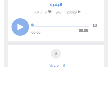
البقرة
3
20829
استماع
اعجاب
00:00
00:00
3
آل عمران
0
9795
استماع
اعجاب
00:00
00:00