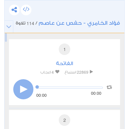
فؤاد الخامري - حفص عن عاصم
114
/
تلاوة
1
الفاتحة
4
22869
استماع
اعجاب
00:00
00:00
2