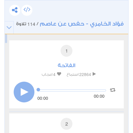
فؤاد الخامري - حفص عن عاصم
114
/
تلاوة
1
الفاتحة
4
22864
استماع
اعجاب
00:00
00:00
2