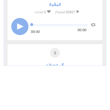
البقرة
3
20827
استماع
اعجاب
00:00
00:00
3
آل عمران
0
9792
استماع
اعجاب
00:00
00:00