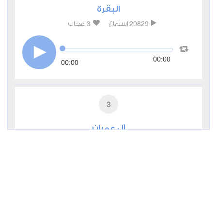
البقرة
3
20829
استماع
اعجاب
00:00
00:00
3
آل عمران
0
9795
استماع
اعجاب
00:00
00:00