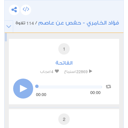
فؤاد الخامري - حفص عن عاصم
114
/
تلاوة
1
الفاتحة
4
22869
استماع
اعجاب
00:00
00:00
2