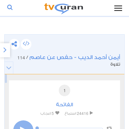
أيمن أحمد الديب - حفص عن عاصم
114
/
تلاوة
1
الفاتحة
5
24416
استماع
اعجاب