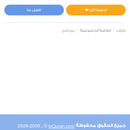
المائدة
0
5921
استماع
اعجاب
ادعمنا الآن ❤️
اتصل بنا
بانرات
اتفاقية الخصوصية
من نحن
00:00
00:00
6
الأنعام
0
5035
استماع
اعجاب
00:00
00:00
© ـ 2008-2026
tvQuran.com
جميع الحقوق محفوظة
7