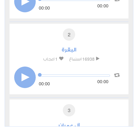
00:00
00:00
2
البقرة
1
16938
استماع
اعجاب
00:00
00:00
3
آل عمران
0
9511
استماع
اعجاب