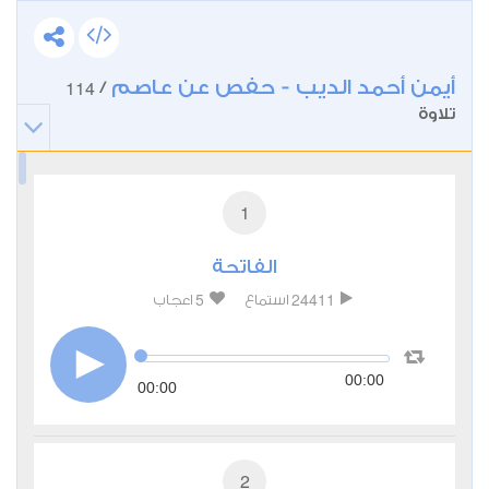
أيمن أحمد الديب - حفص عن عاصم
114
/
تلاوة
1
الفاتحة
5
24411
استماع
اعجاب
00:00
00:00
2