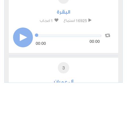
البقرة
1
16925
استماع
اعجاب
00:00
00:00
3
آل عمران
0
9507
استماع
اعجاب
00:00
00:00