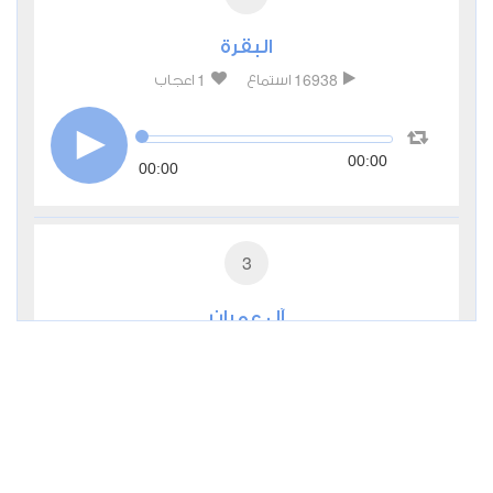
البقرة
1
16938
استماع
اعجاب
00:00
00:00
3
آل عمران
0
9511
استماع
اعجاب
00:00
00:00