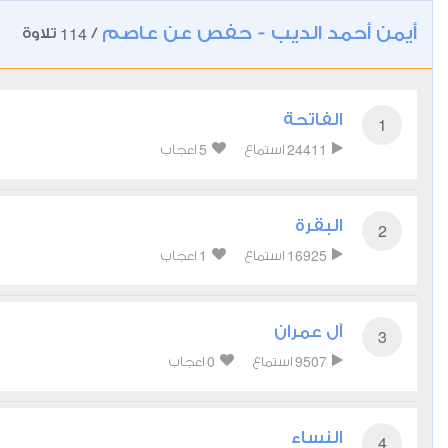
أيمن أحمد الديب - حفص عن عاصم
114
/
تلاوة
الفاتحة
1
5
24411
استماع
اعجاب
البقرة
2
1
16925
استماع
اعجاب
آل عمران
3
0
9507
استماع
اعجاب
النساء
4