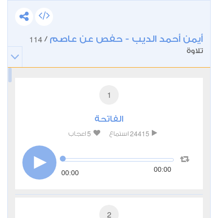
أيمن أحمد الديب - حفص عن عاصم
114
/
تلاوة
1
الفاتحة
5
24415
استماع
اعجاب
00:00
00:00
2