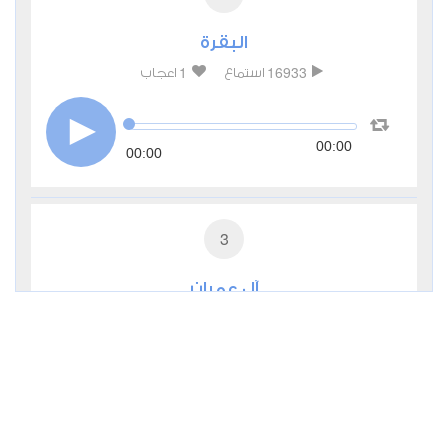
البقرة
1
16933
استماع
اعجاب
00:00
00:00
3
آل عمران
0
9507
استماع
اعجاب
00:00
00:00