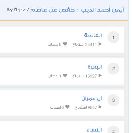
أيمن أحمد الديب - حفص عن عاصم
114
/
تلاوة
الفاتحة
1
5
24411
استماع
اعجاب
البقرة
2
1
16927
استماع
اعجاب
آل عمران
3
0
9507
استماع
اعجاب
النساء
4