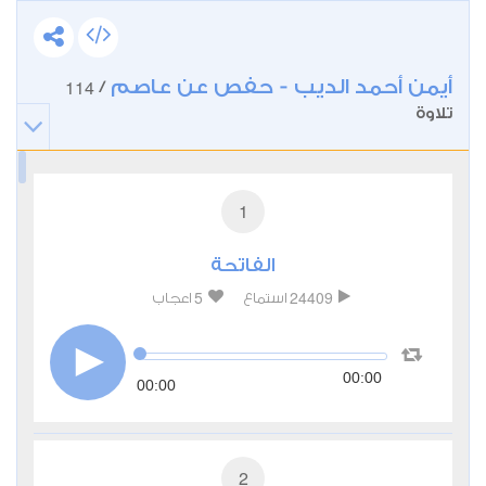
أيمن أحمد الديب - حفص عن عاصم
114
/
تلاوة
1
الفاتحة
5
24409
استماع
اعجاب
00:00
00:00
2