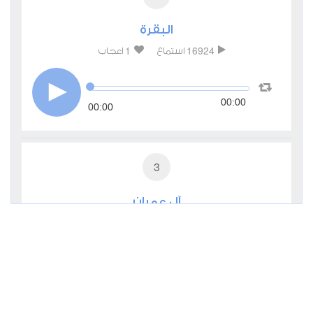
البقرة
1
16924
استماع
اعجاب
00:00
00:00
3
آل عمران
0
9505
استماع
اعجاب
00:00
00:00