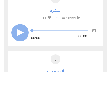
البقرة
1
16939
استماع
اعجاب
00:00
00:00
3
آل عمران
0
9511
استماع
اعجاب
00:00
00:00