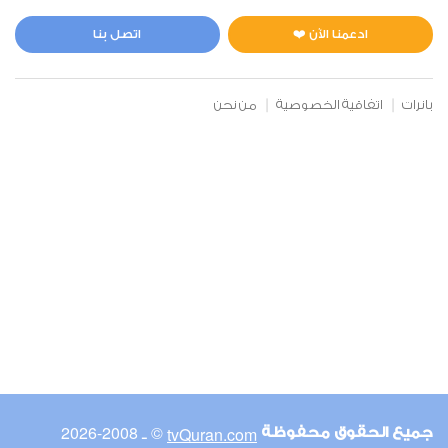
المائدة
0
5917
استماع
اعجاب
ادعمنا الآن ❤️
اتصل بنا
بانرات
اتفاقية الخصوصية
من نحن
00:00
00:00
6
الأنعام
0
5031
استماع
اعجاب
00:00
00:00
© ـ 2008-2026
tvQuran.com
جميع الحقوق محفوظة
7