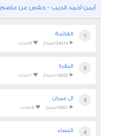
أيمن أحمد الديب - حفص عن عاصم
الفاتحة
1
5
24414
استماع
اعجاب
البقرة
2
1
16932
استماع
اعجاب
آل عمران
3
0
9507
استماع
اعجاب
النساء
4