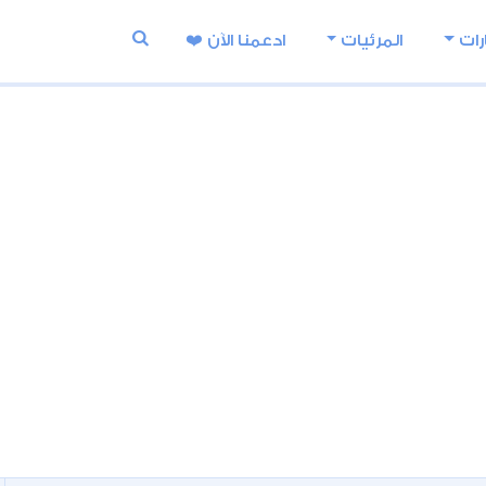
رات
المرئيات
ادعمنا اﻵن ❤️