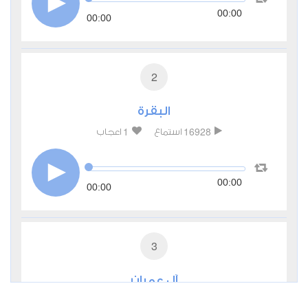
00:00
00:00
2
البقرة
1
16928
استماع
اعجاب
00:00
00:00
3
آل عمران
0
9507
استماع
اعجاب