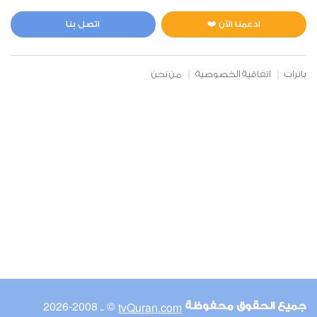
المائدة
0
5917
استماع
اعجاب
ادعمنا الآن ❤️
اتصل بنا
بانرات
اتفاقية الخصوصية
من نحن
00:00
00:00
6
الأنعام
0
5031
استماع
اعجاب
00:00
00:00
© ـ 2008-2026
tvQuran.com
جميع الحقوق محفوظة
7