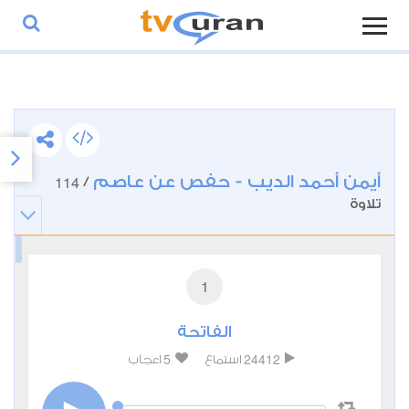
أيمن أحمد الديب - حفص عن عاصم
114
/
تلاوة
1
الفاتحة
5
24412
استماع
اعجاب