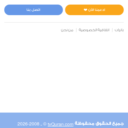
المائدة
0
5916
استماع
اعجاب
ادعمنا الآن ❤️
اتصل بنا
بانرات
اتفاقية الخصوصية
من نحن
00:00
00:00
6
الأنعام
0
5031
استماع
اعجاب
00:00
00:00
© ـ 2008-2026
tvQuran.com
جميع الحقوق محفوظة
7