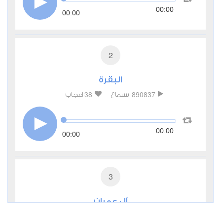
00:00
00:00
2
البقرة
38
890837
استماع
اعجاب
00:00
00:00
3
آل عمران
9
285240
استماع
اعجاب