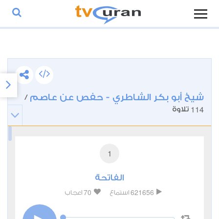
شيخ أبو بكر الشاطري - حفص عن عاصم
/
114
تلاوة
1
الفاتحة
70
621656
استماع
اعجاب