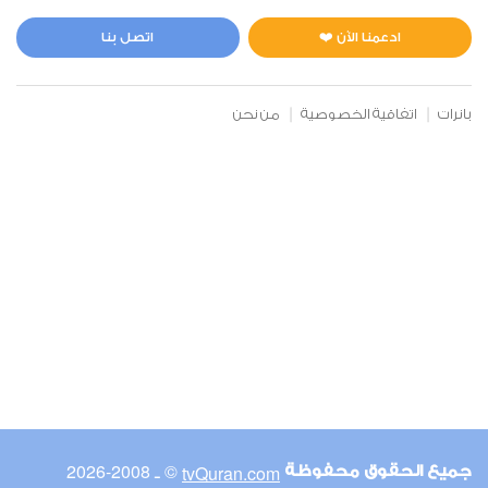
المائدة
3
170922
استماع
اعجاب
ادعمنا الآن ❤️
اتصل بنا
بانرات
اتفاقية الخصوصية
من نحن
00:00
00:00
6
الأنعام
3
115442
استماع
اعجاب
00:00
00:00
© ـ 2008-2026
tvQuran.com
جميع الحقوق محفوظة
7