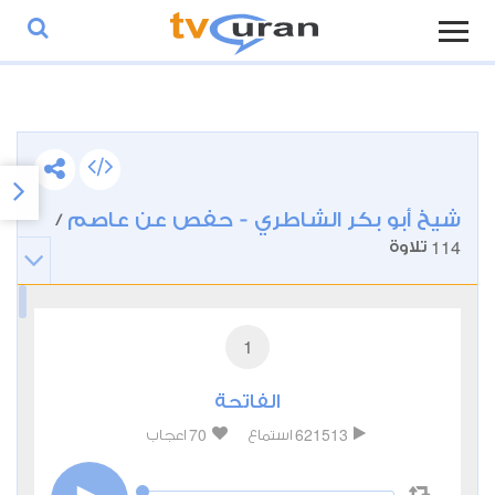
شيخ أبو بكر الشاطري - حفص عن عاصم
/
114
تلاوة
1
الفاتحة
70
621513
استماع
اعجاب