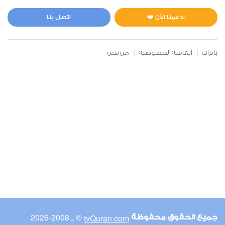
المائدة
3
170897
استماع
اعجاب
ادعمنا الآن ❤️
اتصل بنا
بانرات
اتفاقية الخصوصية
من نحن
00:00
00:00
6
الأنعام
3
115384
استماع
اعجاب
00:00
00:00
© ـ 2008-2026
tvQuran.com
جميع الحقوق محفوظة
7