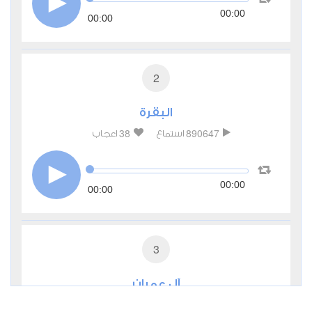
00:00
00:00
2
البقرة
38
890647
استماع
اعجاب
00:00
00:00
3
آل عمران
9
285183
استماع
اعجاب