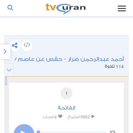
أحمد عبدالرحمن ضرار - حفص عن عاصم
/
114
تلاوة
1
الفاتحة
4
9902
استماع
اعجاب