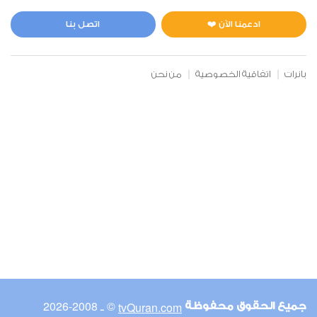
المائدة
0
2871
استماع
اعجاب
ادعمنا الآن ❤️
اتصل بنا
بانرات
اتفاقية الخصوصية
من نحن
00:00
00:00
6
الأنعام
0
2909
استماع
اعجاب
00:00
00:00
© ـ 2008-2026
tvQuran.com
جميع الحقوق محفوظة
7