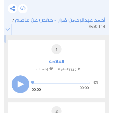
أحمد عبدالرحمن ضرار - حفص عن عاصم
/
114
تلاوة
1
الفاتحة
4
9925
استماع
اعجاب
00:00
00:00
2