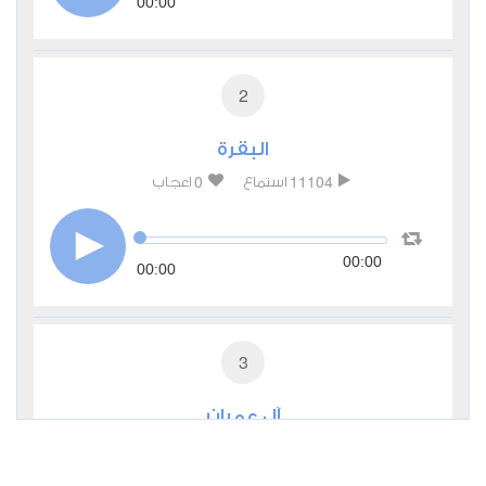
00:00
2
البقرة
0
11104
استماع
اعجاب
00:00
00:00
3
آل عمران
0
6550
استماع
اعجاب