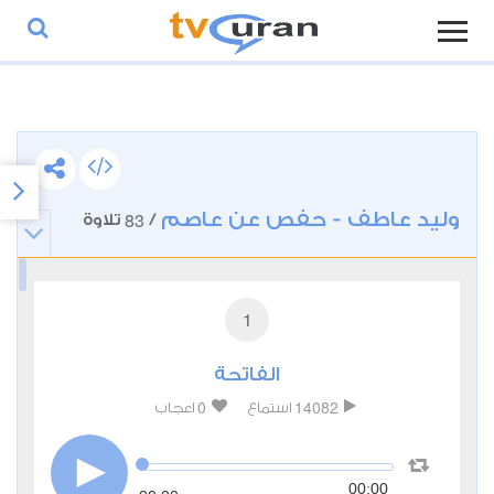
وليد عاطف - حفص عن عاصم
83
/
تلاوة
1
الفاتحة
0
14082
استماع
اعجاب
00:00