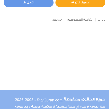
0
6530
استماع
اعجاب
ادعمنا الآن ❤️
اتصل بنا
بانرات
اتفاقية الخصوصية
من نحن
00:00
00:00
9
التوبة
1
9416
استماع
اعجاب
00:00
00:00
© ـ 2008-2026
tvQuran.com
جميع الحقوق محفوظة
10
هذا الموقع لا يتبع أي جهة سياسية أو طائفية معينة و إنما موقع