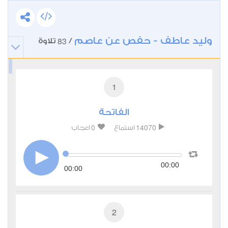
وليد عاطف - حفص عن عاصم
83
/
تلاوة
1
الفاتحة
0
14070
استماع
اعجاب
00:00
00:00
2