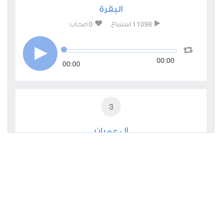
البقرة
0
11096
استماع
اعجاب
00:00
00:00
3
آل عمران
0
6543
استماع
اعجاب
00:00
00:00